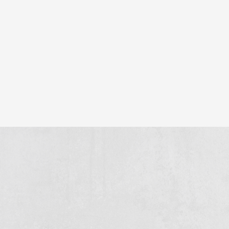
buchstäblich und im übertragenen Sinne an ihrer Seite. So
entsteht eine Zusammenarbeit, die so solide ist wie der
Beton, den wir gießen.
Betonarbeiten mit Weitblick, handwerklichem Geschick
und einem Lächeln - das ist Verkade Beton.
Ähnliche Projekte