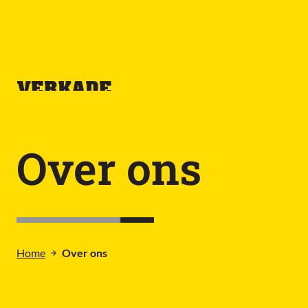
Over ons
Home
Over ons