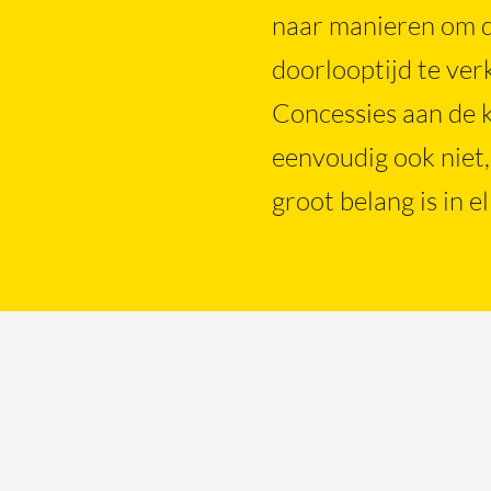
naar manieren om de
Transportgoten
doorlooptijd te ver
Concessies aan de kw
Liever direct contact met een
0174 - 
eenvoudig ook niet
betonspecialist?
info@v
groot belang is in e