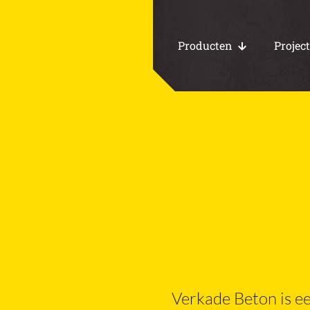
Producten
Projec
Alle producten
Vloeren bedrijfsruimten
WKK fundaties
Laad- en loskuilen
Waterberging
Verkade Beton is ee