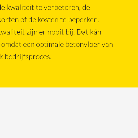
 kwaliteit te verbeteren, de
Maatwerk in beton
korten of de kosten te beperken.
aliteit zijn er nooit bij. Dat kán
212 035
, omdat een optimale betonvloer van
erkadebeton.nl
lk bedrijfsproces.