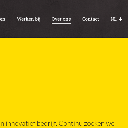
ten
Werken bij
Over ons
Contact
NL
EN
DE
Betonpaden
Eb- en vloedvloeren
WOT fundaties
Kelders
Funderingen
n innovatief bedrijf. Continu zoeken we