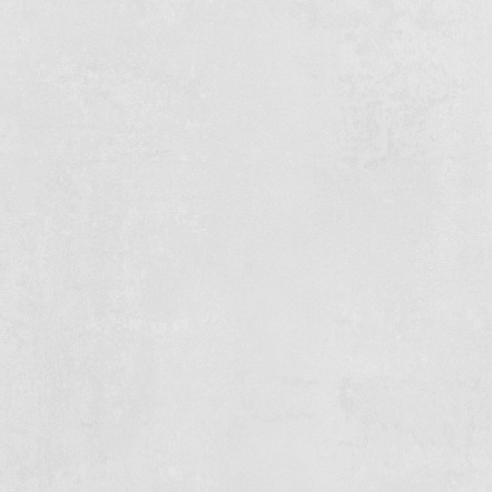
voor Verkade
Beton!
Over Verkade Beton
50+ jaar
Kwaliteit
ervaring
ISO 9001 en VCA*
gecertificeerd
Sinds 1971 een begrip in
beton.
Duurzaam
Maatwerk &
flexibel
Duurzame materialen en
energiezuinige
Oplossingen op maat. Wij
oplossingen
denken met u mee.