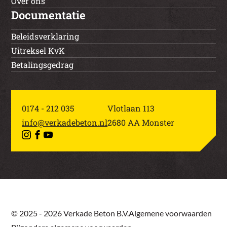
Over ons
Documentatie
Beleidsverklaring
Uitreksel KvK
Betalingsgedrag
0174 - 212 035
Vlotlaan 113
info@verkadebeton.nl
2680 AA Monster
© 2025 - 2026 Verkade Beton B.V.
Algemene voorwaarden