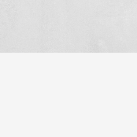
Innovatief
Betrouwbaar
Moderne
Afspraak is afspraak.
productiemethoden voor
optimale prestaties
Onze
betonproducten