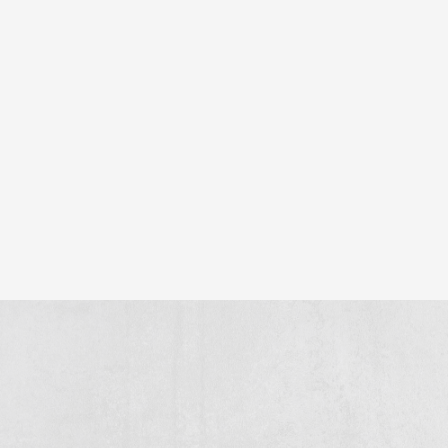
betonproducten
in de praktijk
Projectoverzicht
Daarom kiest u